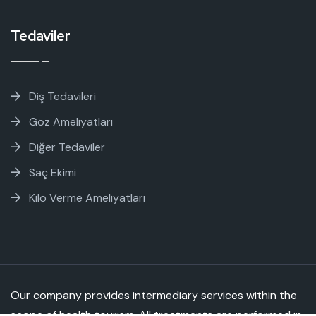
Tedaviler
Diş Tedavileri
Göz Ameliyatları
Diğer Tedaviler
Saç Ekimi
Kilo Verme Ameliyatları
Our company provides intermediary services within the
scope of health tourism. All treatments are performed in