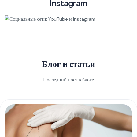
I
n
s
t
a
g
r
a
m
Блог и статьи
Последний пост в блоге