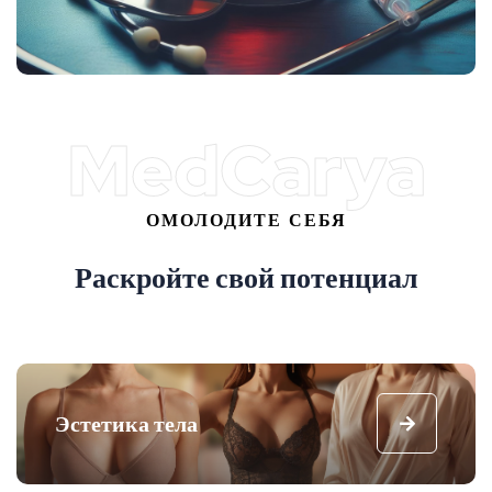
MedCarya
ОМОЛОДИТЕ СЕБЯ
Р
а
с
к
р
о
й
т
е
с
в
о
й
п
о
т
е
н
ц
и
а
л
Эстетика тела