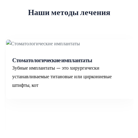
Н
а
ш
и
м
е
т
о
д
ы
л
е
ч
е
н
и
я
Стоматологические имплантаты
Зубные имплантаты — это хирургически
устанавливаемые титановые или циркониевые
штифты, кот