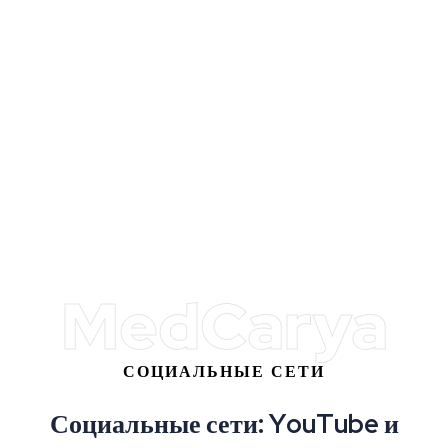
INCLUDED
MedCarya
СОЦИАЛЬНЫЕ СЕТИ
С
о
ц
и
а
л
ь
н
ы
е
с
е
т
и
:
Y
o
u
T
u
b
e
и