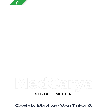
INCLUDED
MedCarya
SOZIALE MEDIEN
S
o
z
i
a
l
e
M
e
d
i
e
n
:
Y
o
u
T
u
b
e
&