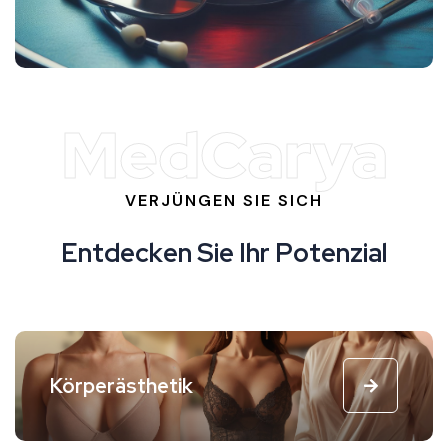
MedCarya
VERJÜNGEN SIE SICH
E
n
t
d
e
c
k
e
n
S
i
e
I
h
r
P
o
t
e
n
z
i
a
l
Körperästhetik