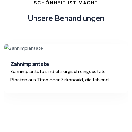
SCHÖNHEIT IST MACHT
U
n
s
e
r
e
B
e
h
a
n
d
l
u
n
g
e
n
Zahnimplantate
Zahnimplantate sind chirurgisch eingesetzte
Pfosten aus Titan oder Zirkonoxid, die fehlend