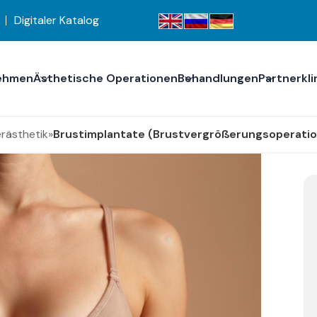
Digitaler Katalog
ehmen
Ästhetische Operationen
Behandlungen
Partnerkli
rästhetik
»
Brustimplantate (Brustvergrößerungsoperatio