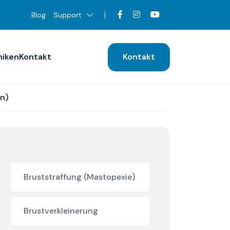
Blog
Support
niken
Kontakt
Kontakt
n)
Bruststraffung (Mastopexie)
Brustverkleinerung