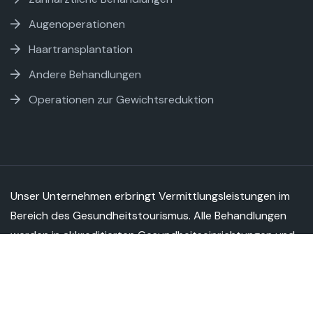
Augenoperationen
Haartransplantation
Andere Behandlungen
Operationen zur Gewichtsreduktion
Unser Unternehmen erbringt Vermittlungsleistungen im
Bereich des Gesundheitstourismus. Alle Behandlungen
werden in akkreditierten Gesundheitseinrichtungen und
Krankenhäusern von lizenzierten und autorisierten
medizinischen Fachkräften durchgeführt.
MEDCARYA - Copyright 2026